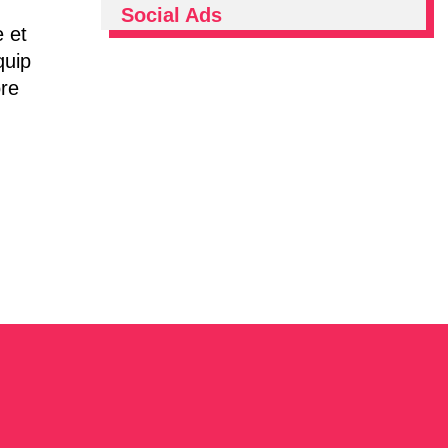
Social Ads
e et
quip
ore